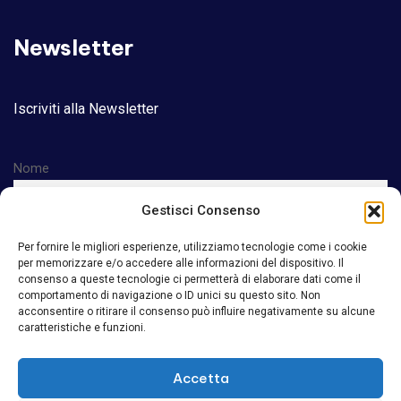
Newsletter
Iscriviti alla Newsletter
Nome
Gestisci Consenso
Email
Per fornire le migliori esperienze, utilizziamo tecnologie come i cookie
per memorizzare e/o accedere alle informazioni del dispositivo. Il
consenso a queste tecnologie ci permetterà di elaborare dati come il
comportamento di navigazione o ID unici su questo sito. Non
acconsentire o ritirare il consenso può influire negativamente su alcune
Accetto la privacy policy
caratteristiche e funzioni.
Accetta