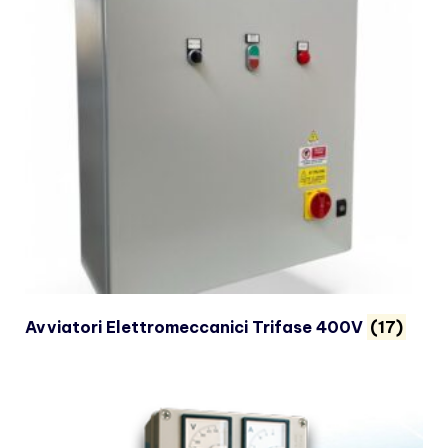
Avviatori Elettromeccanici Trifase 400V
(17)