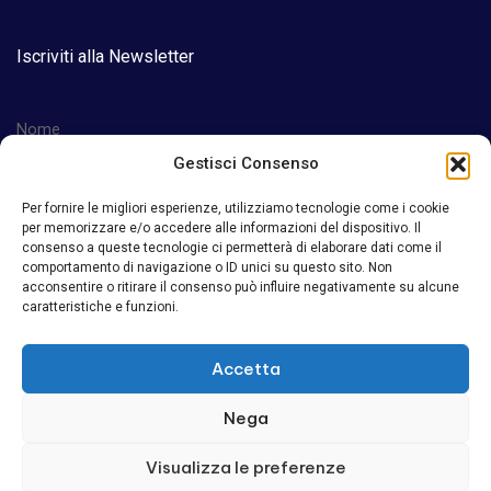
Iscriviti alla Newsletter
Nome
Gestisci Consenso
Per fornire le migliori esperienze, utilizziamo tecnologie come i cookie
Email
per memorizzare e/o accedere alle informazioni del dispositivo. Il
consenso a queste tecnologie ci permetterà di elaborare dati come il
comportamento di navigazione o ID unici su questo sito. Non
acconsentire o ritirare il consenso può influire negativamente su alcune
caratteristiche e funzioni.
Accetto la privacy policy
Accetta
Nega
Visualizza le preferenze
FA Quadri Elettrici srl – Via Fogazzaro 19 – 70043