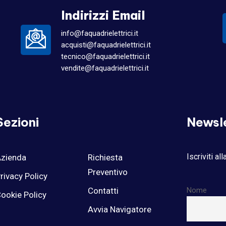
Indirizzi Email
info@faquadrielettrici.it
acquisti@faquadrielettrici.it
tecnico@faquadrielettrici.it
vendite@faquadrielettrici.it
Sezioni
Newsl
Iscriviti al
zienda
Richiesta
Preventivo
rivacy Policy
Contatti
Nome
ookie Policy
Avvia Navigatore