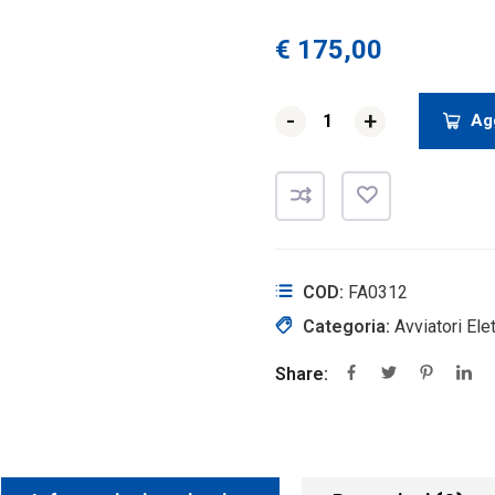
€
175,00
-
-
+
+
Agg
COD:
FA0312
Categoria:
Avviatori El
Share: