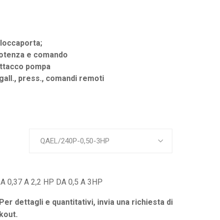
bloccaporta;
 potenza e comando
attacco pompa
gall., press., comandi remoti
QAEL/240P-0,50-3HP
 0,37 A 2,2 HP DA 0,5 A 3HP
 Per dettagli e quantitativi, invia una richiesta di
kout.