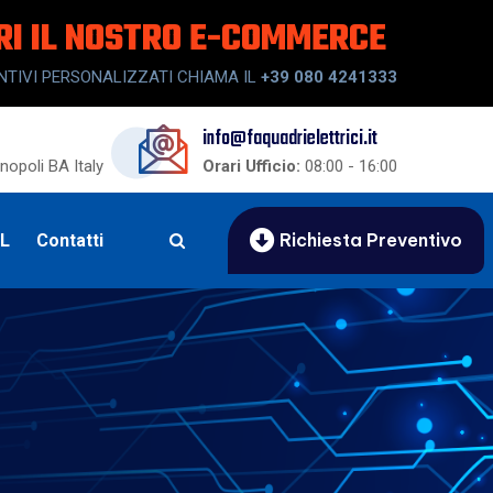
RI IL NOSTRO E-COMMERCE
NTIVI PERSONALIZZATI CHIAMA IL
+39 080 4241333
info@faquadrielettrici.it
opoli BA Italy
Orari Ufficio:
08:00 - 16:00
Richiesta Preventivo
UL
Contatti