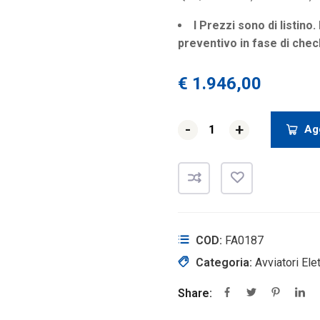
I Prezzi sono di listino.
preventivo in fase di chec
€
1.946,00
-
-
+
+
Agg
COD:
FA0187
Categoria:
Avviatori El
Share: