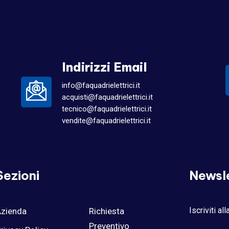
Indirizzi Email
info@faquadrielettrici.it
acquisti@faquadrielettrici.it
tecnico@faquadrielettrici.it
vendite@faquadrielettrici.it
Sezioni
Newsl
Iscriviti al
zienda
Richiesta
Preventivo