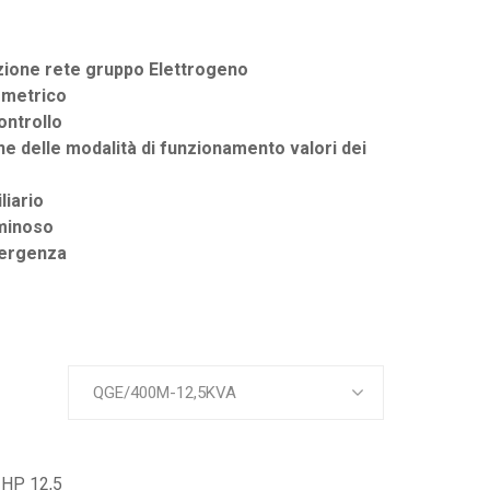
zione rete gruppo Elettrogeno
metrico
ontrollo
one delle modalità di funzionamento valori dei
liario
uminoso
mergenza
QGE/400M-12,5KVA
HP 12,5