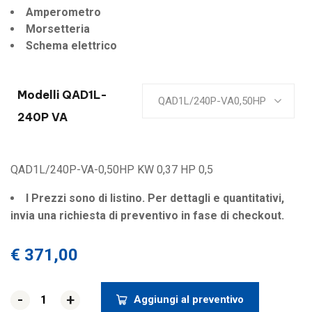
Amperometro
Morsetteria
Schema elettrico
Modelli QAD1L-
QAD1L/240P-VA0,50HP
240P VA
QAD1L/240P-VA-0,50HP KW 0,37 HP 0,5
I Prezzi sono di listino. Per dettagli e quantitativi,
invia una richiesta di preventivo in fase di checkout.
€
371,00
-
-
+
+
Aggiungi al preventivo