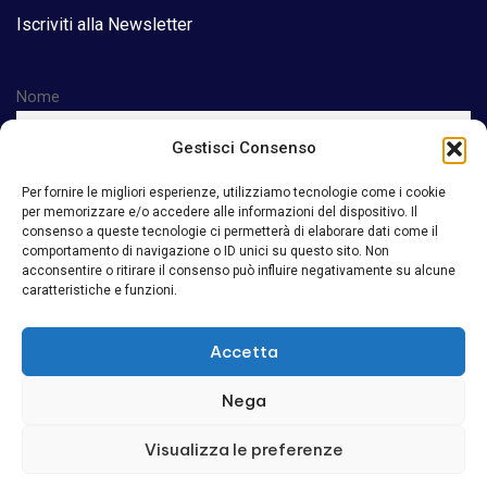
Iscriviti alla Newsletter
Nome
Gestisci Consenso
Email
Per fornire le migliori esperienze, utilizziamo tecnologie come i cookie
per memorizzare e/o accedere alle informazioni del dispositivo. Il
consenso a queste tecnologie ci permetterà di elaborare dati come il
comportamento di navigazione o ID unici su questo sito. Non
acconsentire o ritirare il consenso può influire negativamente su alcune
Accetto la privacy policy
caratteristiche e funzioni.
Accetta
Nega
Visualizza le preferenze
FA Quadri Elettrici srl – Via Fogazzaro 19 – 70043
Monopoli BA P.Iva 08963200723