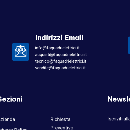
Indirizzi Email
info@faquadrielettrici.it
acquisti@faquadrielettrici.it
tecnico@faquadrielettrici.it
vendite@faquadrielettrici.it
Sezioni
Newsl
Iscriviti al
zienda
Richiesta
Preventivo