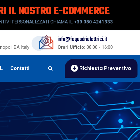
RI IL NOSTRO E-COMMERCE
NTIVI PERSONALIZZATI CHIAMA IL
+39 080 4241333
info@faquadrielettrici.it
opoli BA Italy
Orari Ufficio:
08:00 - 16:00
Richiesta Preventivo
UL
Contatti